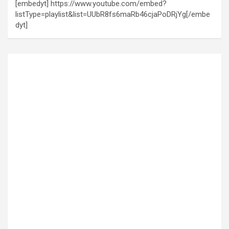
[embedyt] https://www.youtube.com/embed?
listType=playlist&list=UUbR8fs6maRb46cjaPoDRjYg[/embe
dyt]