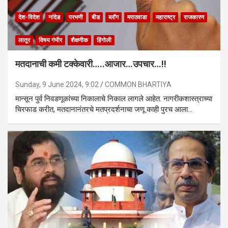
देश-विदेश
नांदेड
परभणी
बीड
ब्लॉग
मराठवाडा
महाराष्ट्र
राजकारण
लातूर
विषय गंभीर
शैक्षणीक
हिंगोली
मतदानाची कमी टक्केवारी…..आजार…उपचार…!!
Sunday, 9 June 2024, 9:02
COMMON BHARTIYA
मान्सून पुर्व निवडणूकांच्या निकालाचे निकाल लागले आहेत. नागरीकशास्त्राच्या
चिरफाड करीत, मतदानानंतरचे मतप्रदर्शनाचा जणू काही पुरच आला…