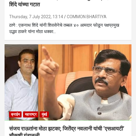
शिंदे यांच्या गटात
Thursday, 7 July 2022, 13:14
COMMON BHARTIYA
ठाणे : एकनाथ शिंदे यांनी शिवसेनेचे तब्बल ४० आमदार फोडून पक्षप्रमुख
उद्धव ठाकरे यांना मोठा धक्का…
क्राईम
महाराष्ट्र
मुंबई
संजय राऊतांना मोठा झटका; जितेंद्र नवलानी यांची ‘एसआयटी’
चौकशी गुंडाळली