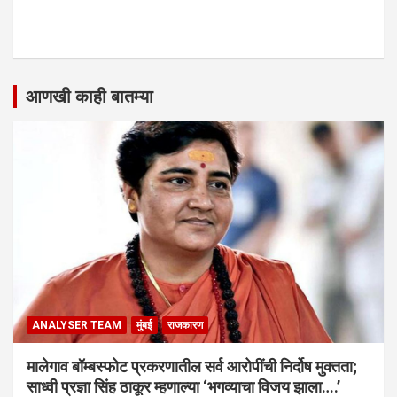
आणखी काही बातम्या
ANALYSER TEAM
मुंबई
राजकारण
मालेगाव बॉम्बस्फोट प्रकरणातील सर्व आरोपींची निर्दोष मुक्तता;
साध्वी प्रज्ञा सिंह ठाकूर म्हणाल्या ‘भगव्याचा विजय झाला….’