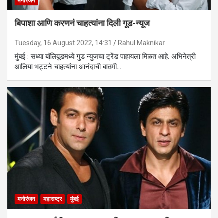
मनोरंजन
बिपाशा आणि करणनं चाहत्यांना दिली गूड-न्यूज
Tuesday, 16 August 2022, 14:31
Rahul Maknikar
मुंबई : सध्या बाॅलिवूडमध्ये गुड न्युजचा ट्रेंड पाहायला मिळत आहे. अभिनेत्री
आलिया भट्टने चाहत्यांना आनंदाची बातमी…
मनोरंजन
महाराष्ट्र
मुंबई