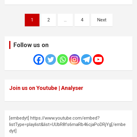
Posts
1
2
…
4
Next
pagination
Follow us on
Join us on Youtube | Analyser
[embedyt] https://www.youtube.com/embed?
listType=playlist&list=UUbR8fs6maRb46cjaPoDRjYg[/embe
dyt]