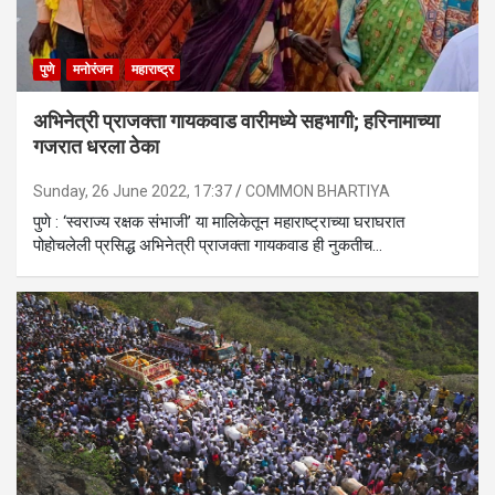
पुणे
मनोरंजन
महाराष्ट्र
अभिनेत्री प्राजक्ता गायकवाड वारीमध्ये सहभागी; हरिनामाच्या
गजरात धरला ठेका
Sunday, 26 June 2022, 17:37
COMMON BHARTIYA
पुणे : ‘स्वराज्य रक्षक संभाजी’ या मालिकेतून महाराष्ट्राच्या घराघरात
पोहोचलेली प्रसिद्ध अभिनेत्री प्राजक्ता गायकवाड ही नुकतीच…