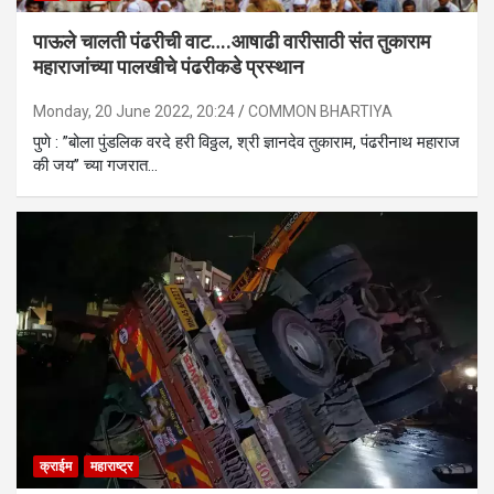
पाऊले चालती पंढरीची वाट….आषाढी वारीसाठी संत तुकाराम
महाराजांच्या पालखीचे पंढरीकडे प्रस्थान
Monday, 20 June 2022, 20:24
COMMON BHARTIYA
पुणे : ”बोला पुंडलिक वरदे हरी विठ्ठल, श्री ज्ञानदेव तुकाराम, पंढरीनाथ महाराज
की जय’’ च्या गजरात…
क्राईम
महाराष्ट्र