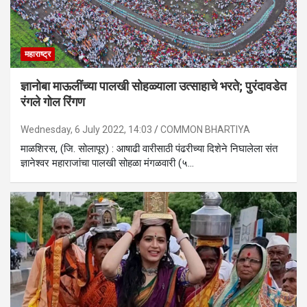
महाराष्ट्र
ज्ञानोबा माऊलींच्या पालखी सोहळ्याला उत्साहाचे भरते; पुरंदावडेत
रंगले गोल रिंगण
Wednesday, 6 July 2022, 14:03
COMMON BHARTIYA
माळशिरस, (जि. सोलापूर) : आषाढी वारीसाठी पंढरीच्या दिशेने निघालेला संत
ज्ञानेश्वर महाराजांचा पालखी सोहळा मंगळवारी (५…