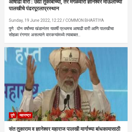
आषाढी वारी : उद्या तुकोबांच्या, तर मंगळवारी ज्ञानेश्वर माऊलींच्या
पालखीचे पंढरपूरलाप्रस्थान
Sunday, 19 June 2022, 12:22
COMMON BHARTIYA
पुणे : दोन वर्षांच्या खंडानंतर यावर्षी प्रथमच आषाढी वारी आणि पालखीचा
सोहळा रंगणार असल्याने वारकऱ्यांमध्ये त्याबाबत…
पुणे
महाराष्ट्र
संत तुकाराम व ज्ञानेश्वर महाराज पालखी मार्गाच्या बांधकामासाठी