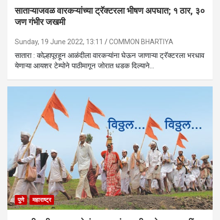
साताऱ्याजवळ वारकऱ्यांच्या ट्रॅक्टरला भीषण अपघात; १ ठार, ३०
जण गंभीर जखमी
Sunday, 19 June 2022, 13:11
COMMON BHARTIYA
सातारा : कोल्हापूरहून आळंदीला वारकऱ्यांना घेऊन जाणाऱ्या ट्रॅक्टरला भरधाव
येणाऱ्या आयशर टेम्पोने पाठीमागून जोरात धडक दिल्याने…
पुणे
महाराष्ट्र