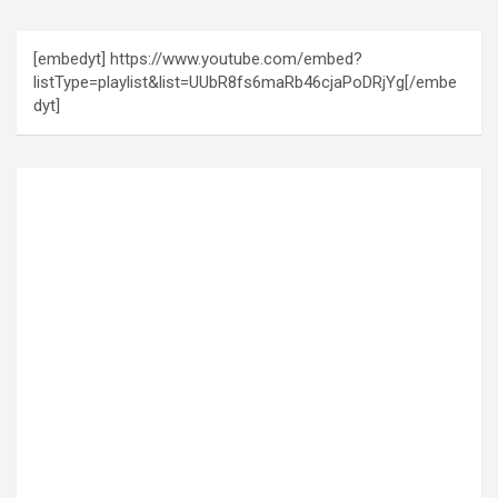
[embedyt] https://www.youtube.com/embed?
listType=playlist&list=UUbR8fs6maRb46cjaPoDRjYg[/embe
dyt]